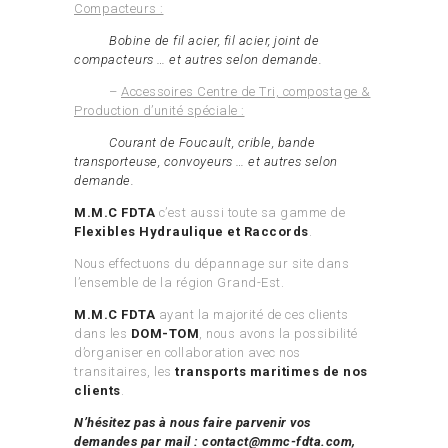
Compacteurs :
Bobine de fil acier, fil acier, joint de
compacteurs … et autres selon demande.
–
Accessoires Centre de Tri, compostage &
Production d’unité spéciale :
Courant de Foucault, crible, bande
transporteuse, convoyeurs … et autres selon
demande.
M.M.C FDTA
c’est aussi toute sa gamme de
Flexibles Hydraulique et Raccords
.
Nous effectuons du dépannage sur site dans
l’ensemble de la région Grand-Est.
M.M.C FDTA
ayant la majorité de ces clients
dans les
DOM-TOM
, nous avons la possibilité
d’organiser en collaboration avec nos
transitaires, les
transports maritimes de nos
clients
.
N’hésitez pas à nous faire parvenir vos
demandes par mail :
contact@mmc-fdta.com
,