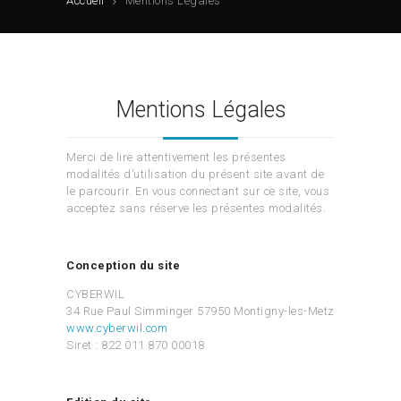
Accueil
Mentions Légales
Mentions Légales
Merci de lire attentivement les présentes
modalités d’utilisation du présent site avant de
le parcourir. En vous connectant sur ce site, vous
acceptez sans réserve les présentes modalités.
Conception du site
CYBERWIL
34 Rue Paul Simminger 57950 Montigny-les-Metz
www.cyberwil.com
Siret : 822 011 870 00018