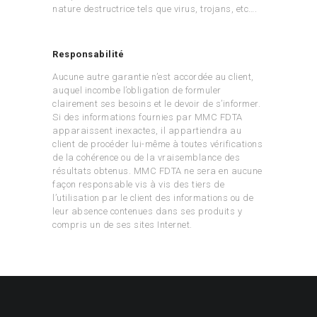
nature destructrice tels que virus, trojans, etc….
Responsabilité
Aucune autre garantie n’est accordée au client,
auquel incombe l’obligation de formuler
clairement ses besoins et le devoir de s’informer.
Si des informations fournies par MMC FDTA
apparaissent inexactes, il appartiendra au
client de procéder lui-même à toutes vérifications
de la cohérence ou de la vraisemblance des
résultats obtenus. MMC FDTA ne sera en aucune
façon responsable vis à vis des tiers de
l’utilisation par le client des informations ou de
leur absence contenues dans ses produits y
compris un de ses sites Internet.