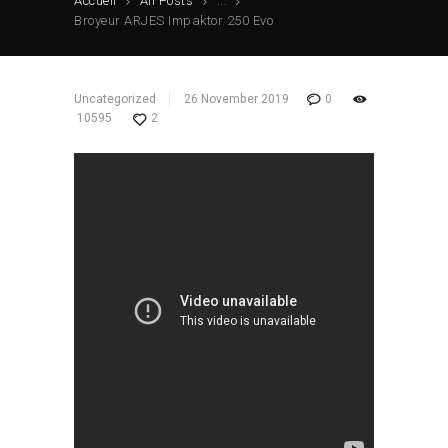
Accueil
All Posts
...
Broyeur ARJES Impaktor 250 Evo
Uncategorized
26 November 2019
0
10595
2