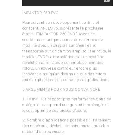
IMPAKTOR 250 EVO
Poursuivant son développement continu et
constant, ARJES vous présente la prochaine
étape : l’“IMPAKTOR 250 EVO”. Avec une
combinaison unique au monde en termes de
mobilité avec un châssis sur chenilles et
transportée sur un camion ampliroll sur route, le
modèle „EVO“ se caractérise par un système
révolutionnaire rapide de remplacement des
rotors, un nouveau contrôleur encore plus
innovant ainsi qu’un design unique des rotors
qui élargit encore ses domaines d’applications.
5 ARGUMENTS POUR VOUS CONVAINCRE
1. Le meilleur rapport prix-performance dans sa
catégorie : comprend une garantie prolongée et
le coût optimisé des pièces d’usure,
2. Nombre d’applications possibles : Traitement
des minéraux, déchets de bois, pneus, matelas
et bien d’autres encore,