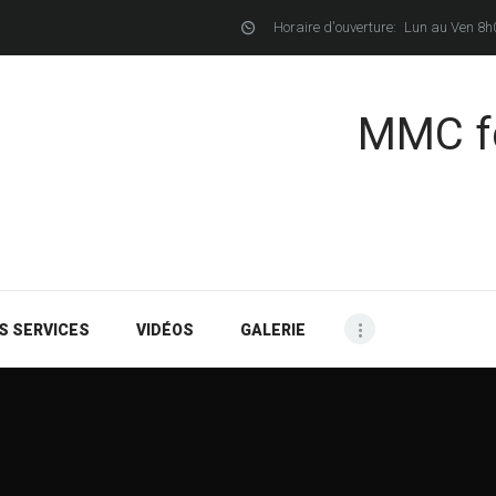
ACCUEIL
Horaire d'ouverture:
Lun au Ven 8h
PRÉSENTATION
MMC f
NOS SERVICES
VIDÉOS
GALERIE
CONTACTS
S SERVICES
VIDÉOS
GALERIE