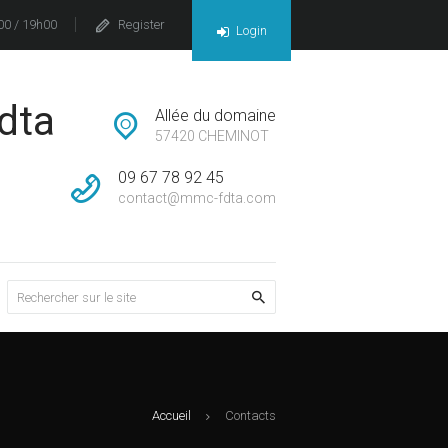
00 / 19h00
Register
Login
dta
Allée du domaine
57420 CHEMINOT
09 67 78 92 45
contact@mmc-fdta.com
Accueil
Contacts