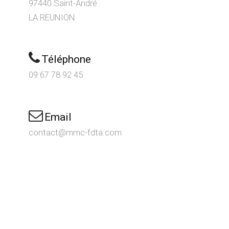
97440 Saint-André
LA REUNION
Téléphone
09 67 78 92 45
Email
contact@mmc-fdta.com