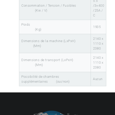
5.5
Consommation / Tension / Fusibles
/3×400
(Kw / V)
/25A /
C
Poids
1935
(Kg)
2140 x
Dimensions de la machine (LxPxH)
1110 x
(Mm)
2380
2140 x
Dimensions de transport (LxPxH)
1110 x
(Mm)
2380
Possibilité de chambres
Aucun
supplémentaires (oui/non)