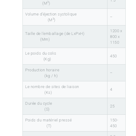
1.5
3
(M
)
Volume d’éjection systolique
–
3
(M
)
1200 x
Taille de l’emballage (de LxPxH)
800 x
(Mm)
1150
Le poids du colis
450
(Kg)
Production horaire
–
(kg / h)
Le nombre de sites de liaison
4
(Ks)
Durée du cycle
25
(S)
Poids du matériel pressé
150-
(T)
450